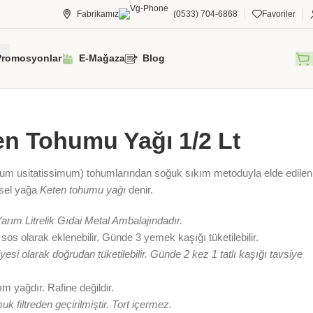
Fabrikamız
(0533) 704-6868
Favoriler
Promosyonlar
E-Mağaza
Blog
a
/
Bitkisel Yağlar
/
Keten Tohumu Yağları
/
Keten Tohumu Yağı 1/2 Lt
en Tohumu Yağı 1/2 Lt
num usitatissimum) tohumlarından soğuk sıkım metoduyla elde edilen
isel yağa
Keten tohumu yağı
denir.
arım Litrelik Gıdai Metal Ambalajındadır.
 sos olarak eklenebilir. Günde 3 yemek kaşığı tüketilebilir.
yesi olarak doğrudan tüketilebilir. Günde 2 kez 1 tatlı kaşığı tavsiye
m yağdır. Rafine değildir.
k filtreden geçirilmiştir. Tort içermez.