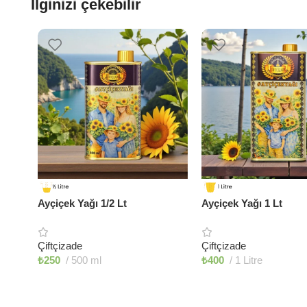
İlginizi çekebilir
Ayçiçek Yağı 1/2 Lt
Ayçiçek Yağı 1 Lt
Çiftçizade
Çiftçizade
₺
250
500 ml
₺
400
1 Litre