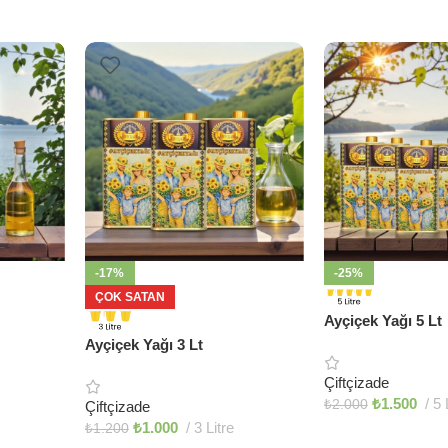
-17%
-25%
ÇOK SATAN
Ayçiçek Yağı 5 Lt
Ayçiçek Yağı 3 Lt
Çiftçizade
₺
1.500
5 
₺
2.000
Çiftçizade
₺
1.000
3 Litre
₺
1.200