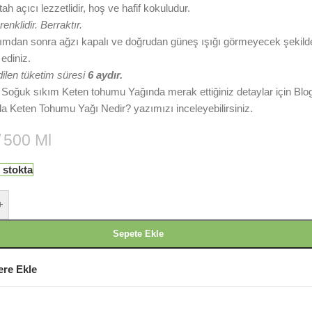
tah açıcı lezzetlidir, hoş ve hafif kokuludur.
enklidir. Berraktır.
nımdan sonra ağzı kapalı ve doğrudan güneş ışığı görmeyecek şekild
ediniz.
ilen tüketim süresi
6 aydır.
 Soğuk sıkım Keten tohumu Yağında merak ettiğiniz detaylar için Blo
a Keten Tohumu Yağı Nedir? yazımızı inceleyebilirsiniz.
500 Ml
 stokta
+
Sepete Ekle
ere Ekle