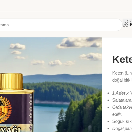
Ana Sayf
Ket
Keten (Li
doğal bitk
1 Adet
x Y
Salatalara
Gıda takvi
edilir.
Soğuk sıkı
Doğal pamu