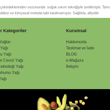
e çekirdeklerinden sezonunda soğuk sıkım tekniğiyle üretilmiştir. Tama
ddesi ve kimyasal metoda tabi tutulmamıştır. Sağlıkla, afiyetle
r Kategoriler
Kurumsal
 Yağlar
Hakkımızda
 Yağı
Teslimat ve İade
tu Yağı
BLOG
n Cevizi Yağı
e-Mağaza
ekirdeği Yağı
İletişim
ohumu Yağı
Yağı