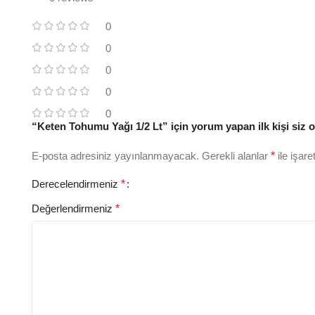
0
0
0
0
0
“Keten Tohumu Yağı 1/2 Lt” için yorum yapan ilk kişi siz 
E-posta adresiniz yayınlanmayacak.
Gerekli alanlar
*
ile işare
Derecelendirmeniz
*
Değerlendirmeniz
*