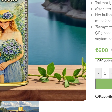
Tatlımsı iş
Koyu sarı r
Her kulla
muhafaza 
Tavsiye ed
Çiftçizade
sayfamızd
₺
600
960 adet
-
Favoril