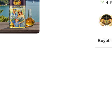
4
K
Boyut: