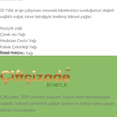
20 Yıllık ar-ge çalışması sonunda tüketiminize sunduğumuz değerli
sağlıklı soğuk sıkım tekniğiyle üretilmiş bitkisel yağlar:
Ayçiçek yağı
Çörek otu Yağı
Hindistan Cevizi Yağı
Kabak Çekirdeği Yağı
Read more
Keten Tohumu Yağı
Susam Yağı
Sıraladığımız bitkisel yenilebilir yağlarımız taze tohum ve
çekirdeklerinden sezonunda soğuk sıkım tekniğiyle üretilmiştir.
Tamamen organik kağıt filtreden geçirilerek, asit değerinin yükselme
hızı yavaşlatılmış ve lezzeti korunmuştur. Hiçbir katkı maddesi ve
kimyasal metoda tabi tutulmamıştır. Sağlıkla, afiyetle
Çiftçizade, 2005 yılından bugüne Soğuk sıkım teknolojisiyle
sağlıklı, bitkisel yenilebilir yağlar üretimi ve online satışı yapan
sanayi kuruluşudur.