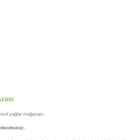
azası
tkisel yağlar mağazası.
 edeceksiniz.