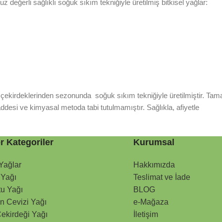
değerli sağlıklı soğuk sıkım tekniğiyle üretilmiş bitkisel yağlar:
e çekirdeklerinden sezonunda soğuk sıkım tekniğiyle üretilmiştir. Tama
ddesi ve kimyasal metoda tabi tutulmamıştır. Sağlıkla, afiyetle
r Kategoriler
Kurumsal
 Yağlar
Hakkımızda
 Yağı
Teslimat ve İade
tu Yağı
BLOG
n Cevizi Yağı
e-Mağaza
ekirdeği Yağı
İletişim