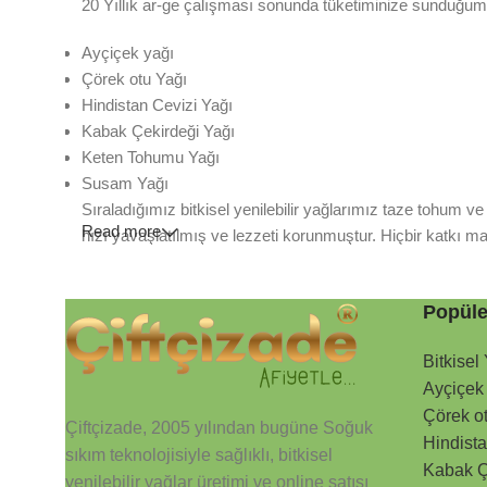
20 Yıllık ar-ge çalışması sonunda tüketiminize sunduğumuz 
Ayçiçek yağı
Çörek otu Yağı
Hindistan Cevizi Yağı
Kabak Çekirdeği Yağı
Keten Tohumu Yağı
Susam Yağı
Sıraladığımız bitkisel yenilebilir yağlarımız taze tohum v
Read more
hızı yavaşlatılmış ve lezzeti korunmuştur. Hiçbir katkı ma
Popüle
Bitkisel
Ayçiçek
Çörek o
Çiftçizade, 2005 yılından bugüne Soğuk
Hindista
sıkım teknolojisiyle sağlıklı, bitkisel
Kabak Ç
yenilebilir yağlar üretimi ve online satışı