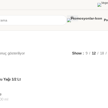
Pr
onuç gösteriliyor
Show
9
12
18
u Yağı 1/2 Lt
e
00 ml