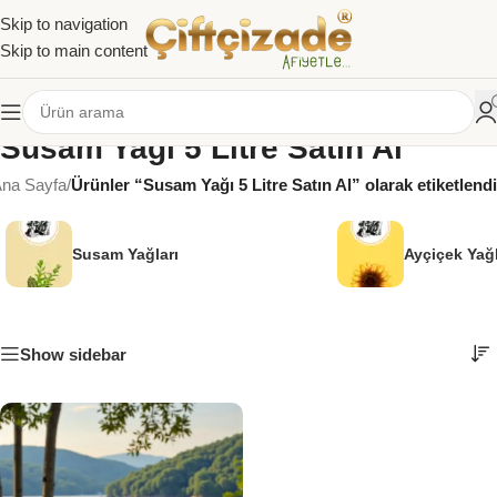
Skip to navigation
Skip to main content
Susam Yağı 5 Litre Satın Al
na Sayfa
/
Ürünler “Susam Yağı 5 Litre Satın Al” olarak etiketlendi
Susam Yağları
Ayçiçek Yağl
Show sidebar