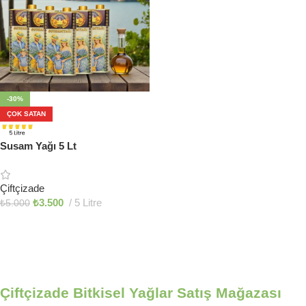
-30%
ÇOK SATAN
Susam Yağı 5 Lt
Çiftçizade
₺
3.500
5 Litre
₺
5.000
Sepete Ekle
Çiftçizade Bitkisel Yağlar Satış Mağazası