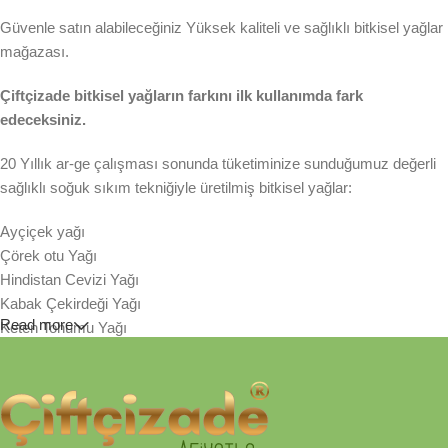
Güvenle satın alabileceğiniz Yüksek kaliteli ve sağlıklı bitkisel yağlar
mağazası.
Çiftçizade bitkisel yağların farkını ilk kullanımda fark
edeceksiniz.
20 Yıllık ar-ge çalışması sonunda tüketiminize sunduğumuz değerli
sağlıklı soğuk sıkım tekniğiyle üretilmiş bitkisel yağlar:
Ayçiçek yağı
Çörek otu Yağı
Hindistan Cevizi Yağı
Kabak Çekirdeği Yağı
Read more
Keten Tohumu Yağı
Susam Yağı
Sıraladığımız bitkisel yenilebilir yağlarımız taze tohum ve
çekirdeklerinden sezonunda soğuk sıkım tekniğiyle üretilmiştir.
Tamamen organik kağıt filtreden geçirilerek, asit değerinin yükselme
hızı yavaşlatılmış ve lezzeti korunmuştur. Hiçbir katkı maddesi ve