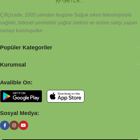
kimyasal metoda tabi tutulmamıştır. Sağlıkla, afiyetle
Çiftçizade, 2005 yılından bugüne Soğuk sıkım teknolojisiyle
sağlıklı, bitkisel yenilebilir yağlar üretimi ve online satışı yapan
sanayi kuruluşudur.
Popüler Kategoriler
Kurumsal
Avalible On:
Sosyal Medya: