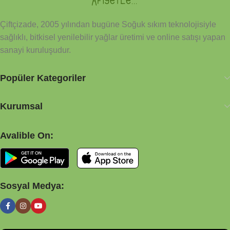
kimyasal metoda tabi tutulmamıştır. Sağlıkla, afiyetle
Çiftçizade, 2005 yılından bugüne Soğuk sıkım teknolojisiyle
sağlıklı, bitkisel yenilebilir yağlar üretimi ve online satışı yapan
sanayi kuruluşudur.
Popüler Kategoriler
Kurumsal
Avalible On:
Sosyal Medya: