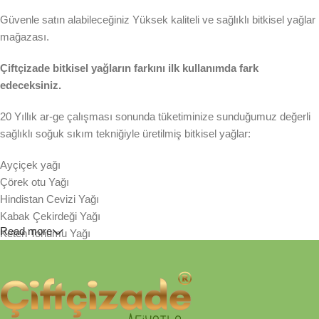
Güvenle satın alabileceğiniz Yüksek kaliteli ve sağlıklı bitkisel yağlar
mağazası.
Çiftçizade bitkisel yağların farkını ilk kullanımda fark
edeceksiniz.
20 Yıllık ar-ge çalışması sonunda tüketiminize sunduğumuz değerli
sağlıklı soğuk sıkım tekniğiyle üretilmiş bitkisel yağlar:
Ayçiçek yağı
Çörek otu Yağı
Hindistan Cevizi Yağı
Kabak Çekirdeği Yağı
Read more
Keten Tohumu Yağı
Susam Yağı
Sıraladığımız bitkisel yenilebilir yağlarımız taze tohum ve
çekirdeklerinden sezonunda soğuk sıkım tekniğiyle üretilmiştir.
Tamamen organik kağıt filtreden geçirilerek, asit değerinin yükselme
hızı yavaşlatılmış ve lezzeti korunmuştur. Hiçbir katkı maddesi ve