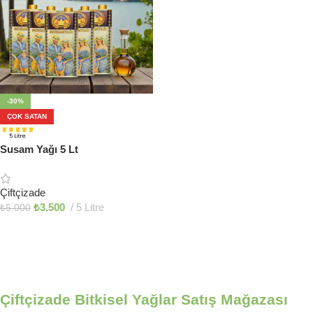
-30%
ÇOK SATAN
Susam Yağı 5 Lt
Çiftçizade
₺
3.500
5 Litre
₺
5.000
Sepete Ekle
Çiftçizade Bitkisel Yağlar Satış Mağazası