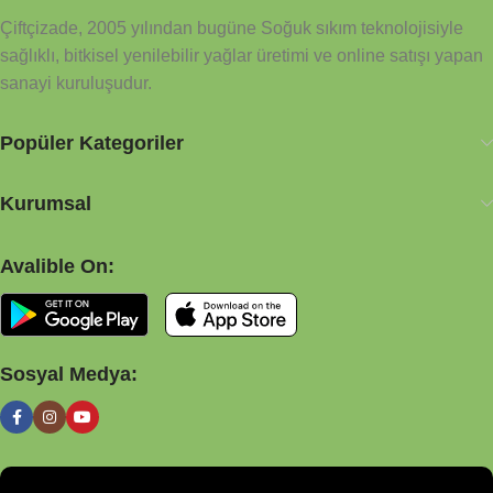
kimyasal metoda tabi tutulmamıştır. Sağlıkla, afiyetle
Çiftçizade, 2005 yılından bugüne Soğuk sıkım teknolojisiyle
sağlıklı, bitkisel yenilebilir yağlar üretimi ve online satışı yapan
sanayi kuruluşudur.
Popüler Kategoriler
Kurumsal
Avalible On:
Sosyal Medya: