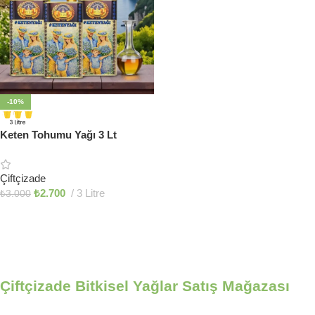
-10%
Keten Tohumu Yağı 3 Lt
Çiftçizade
₺
2.700
3 Litre
₺
3.000
Sepete Ekle
Çiftçizade Bitkisel Yağlar Satış Mağazası