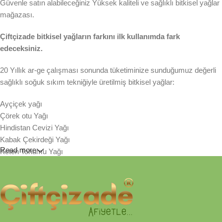
Güvenle satın alabileceğiniz Yüksek kaliteli ve sağlıklı bitkisel yağlar
mağazası.
Çiftçizade bitkisel yağların farkını ilk kullanımda fark
edeceksiniz.
20 Yıllık ar-ge çalışması sonunda tüketiminize sunduğumuz değerli
sağlıklı soğuk sıkım tekniğiyle üretilmiş bitkisel yağlar:
Ayçiçek yağı
Çörek otu Yağı
Hindistan Cevizi Yağı
Kabak Çekirdeği Yağı
Read more
Keten Tohumu Yağı
Susam Yağı
Sıraladığımız bitkisel yenilebilir yağlarımız taze tohum ve
çekirdeklerinden sezonunda soğuk sıkım tekniğiyle üretilmiştir.
Tamamen organik kağıt filtreden geçirilerek, asit değerinin yükselme
hızı yavaşlatılmış ve lezzeti korunmuştur. Hiçbir katkı maddesi ve