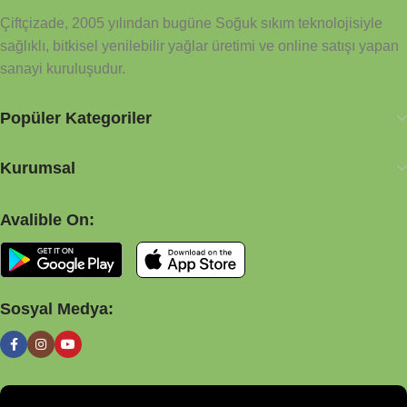
kimyasal metoda tabi tutulmamıştır. Sağlıkla, afiyetle
Çiftçizade, 2005 yılından bugüne Soğuk sıkım teknolojisiyle
sağlıklı, bitkisel yenilebilir yağlar üretimi ve online satışı yapan
sanayi kuruluşudur.
Popüler Kategoriler
Kurumsal
Avalible On:
Sosyal Medya: