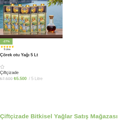
-27%
Çörek otu Yağı 5 Lt
Çiftçizade
₺
5.500
5 Litre
₺
7.500
Sepete Ekle
Çiftçizade Bitkisel Yağlar Satış Mağazası