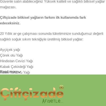
Güvenle satın alabileceğiniz Yüksek kaliteli ve sağlıklı bitkisel yağlar
mağazası.
Çiftçizade bitkisel yağların farkını ilk kullanımda fark
edeceksiniz.
20 Yıllık ar-ge çalışması sonunda tüketiminize sunduğumuz değerli
sağlıklı soğuk sıkım tekniğiyle üretilmiş bitkisel yağlar:
Ayçiçek yağı
Çörek otu Yağı
Hindistan Cevizi Yağı
Kabak Çekirdeği Yağı
Read more
Keten Tohumu Yağı
Susam Yağı
Sıraladığımız bitkisel yenilebilir yağlarımız taze tohum ve
çekirdeklerinden sezonunda soğuk sıkım tekniğiyle üretilmiştir.
Tamamen organik kağıt filtreden geçirilerek, asit değerinin yükselme
hızı yavaşlatılmış ve lezzeti korunmuştur. Hiçbir katkı maddesi ve