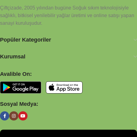
kimyasal metoda tabi tutulmamıştır. Sağlıkla, afiyetle
Çiftçizade, 2005 yılından bugüne Soğuk sıkım teknolojisiyle
sağlıklı, bitkisel yenilebilir yağlar üretimi ve online satışı yapan
sanayi kuruluşudur.
Popüler Kategoriler
Kurumsal
Avalible On:
Sosyal Medya: