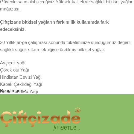
Güvenle satın alabileceğiniz Yüksek kaliteli ve sağlıklı bitkisel yağlar
mağazası.
Çiftçizade bitkisel yağların farkını ilk kullanımda fark
edeceksiniz.
20 Yıllık ar-ge çalışması sonunda tüketiminize sunduğumuz değerli
sağlıklı soğuk sıkım tekniğiyle üretilmiş bitkisel yağlar:
Ayçiçek yağı
Çörek otu Yağı
Hindistan Cevizi Yağı
Kabak Çekirdeği Yağı
Read more
Keten Tohumu Yağı
Susam Yağı
Sıraladığımız bitkisel yenilebilir yağlarımız taze tohum ve
çekirdeklerinden sezonunda soğuk sıkım tekniğiyle üretilmiştir.
Tamamen organik kağıt filtreden geçirilerek, asit değerinin yükselme
hızı yavaşlatılmış ve lezzeti korunmuştur. Hiçbir katkı maddesi ve