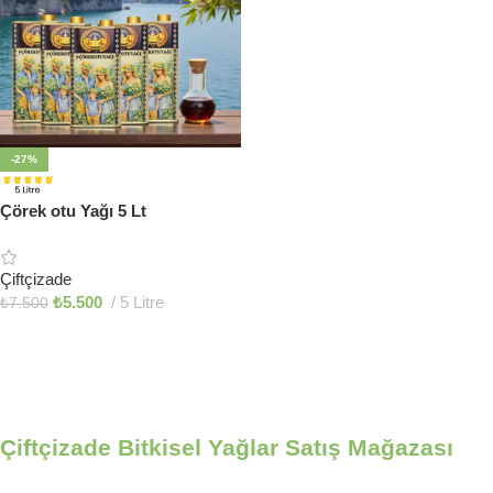
-27%
Çörek otu Yağı 5 Lt
Çiftçizade
₺
5.500
5 Litre
₺
7.500
Sepete Ekle
Çiftçizade Bitkisel Yağlar Satış Mağazası