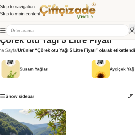
Skip to navigation
Skip to main content
Çörek otu Yağı 5 Litre Fiyatı
na Sayfa
/
Ürünler “Çörek otu Yağı 5 Litre Fiyatı” olarak etiketlendi
Susam Yağları
Ayçiçek Yağl
Show sidebar