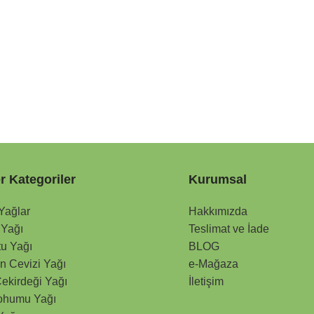
r Kategoriler
Kurumsal
 Yağlar
Hakkımızda
 Yağı
Teslimat ve İade
tu Yağı
BLOG
n Cevizi Yağı
e-Mağaza
ekirdeği Yağı
İletişim
ohumu Yağı