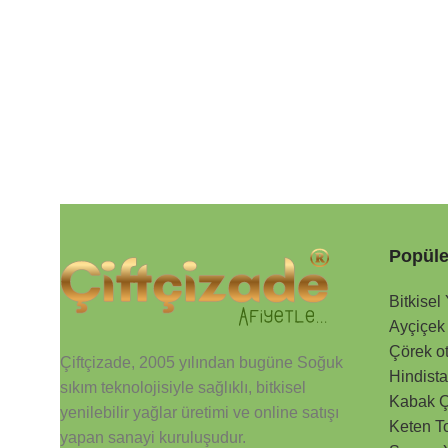
Popüle
Bitkisel
Ayçiçek
Çörek o
Çiftçizade, 2005 yılından bugüne Soğuk
Hindista
sıkım teknolojisiyle sağlıklı, bitkisel
Kabak Ç
yenilebilir yağlar üretimi ve online satışı
Keten T
yapan sanayi kuruluşudur.