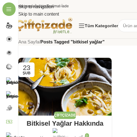
Hakkımızda
Skip to navigation
İletişim
Teslimat-İade
Skip to main content
Tüm Kategoriler
Tag Archives: bitkisel ya
Ana Sayfa
/
Posts Tagged "bitkisel yağlar"
23
ŞUB
ÇIFTÇIZADE
Bitkisel Yağlar Hakkında
0