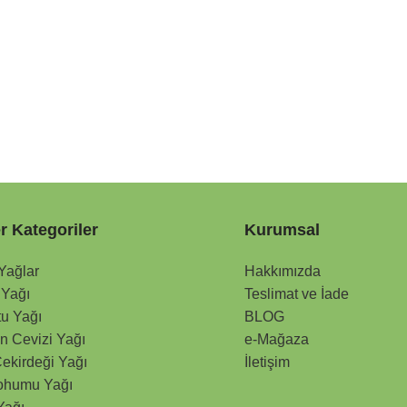
r Kategoriler
Kurumsal
 Yağlar
Hakkımızda
 Yağı
Teslimat ve İade
tu Yağı
BLOG
n Cevizi Yağı
e-Mağaza
ekirdeği Yağı
İletişim
ohumu Yağı