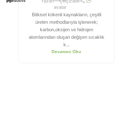
Yazan
Çiftçizade
Bitkisel kökenli kaynakların, çeşitli
üretim methodlarıyla işlenerek;
karbon,oksijen ve hidrojen
atomlarından oluşan değişen sıcaklık
k...
Devamını Oku