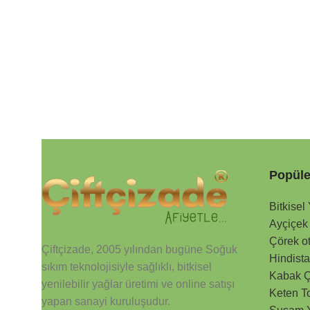
Popüle
Bitkisel
Ayçiçek
Çörek o
Çiftçizade, 2005 yılından bugüne Soğuk
Hindista
sıkım teknolojisiyle sağlıklı, bitkisel
Kabak Ç
yenilebilir yağlar üretimi ve online satışı
Keten T
yapan sanayi kuruluşudur.